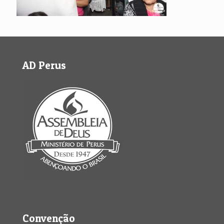
AD Perus
Convenção