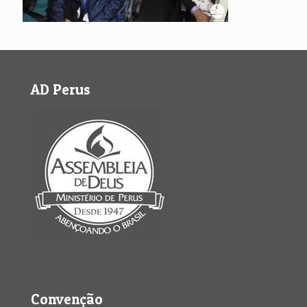
AD Perus
Convenção