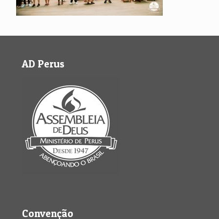
AD Perus
Convenção