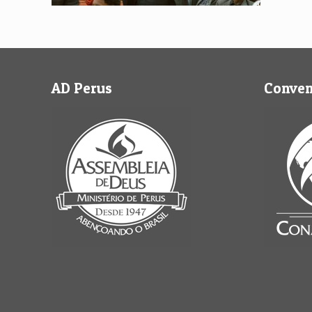
AD Perus
Conve