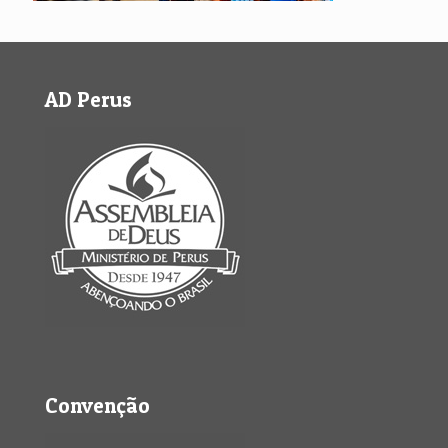
AD Perus
Convenção