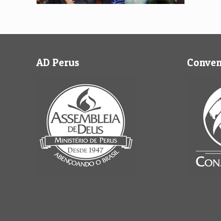
AD Perus
Conve