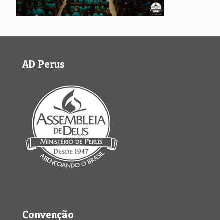
AD Perus
Convenção