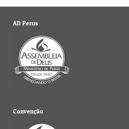
AD Perus
Convenção