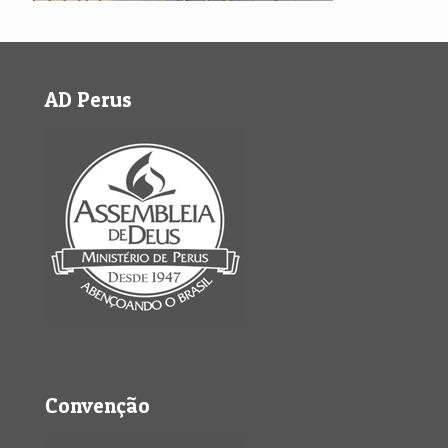
AD Perus
Convenção