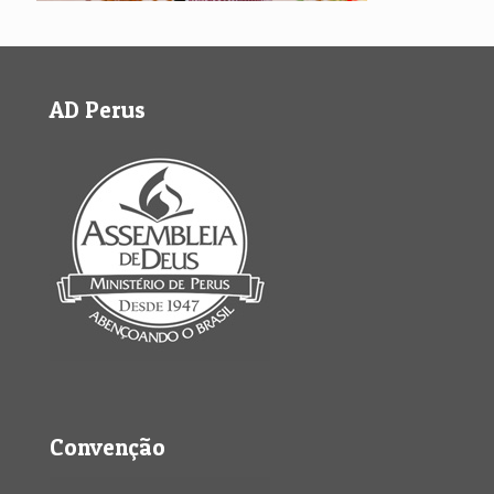
AD Perus
Convenção