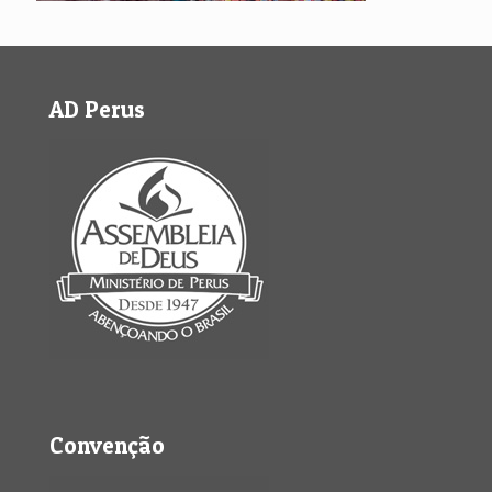
AD Perus
Convenção