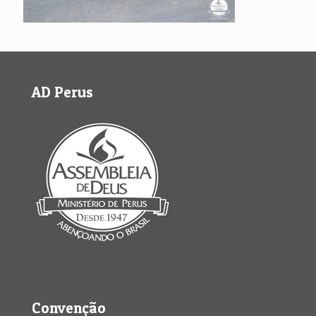
AD Perus
Convenção