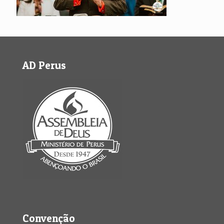
AD Perus
Convenção