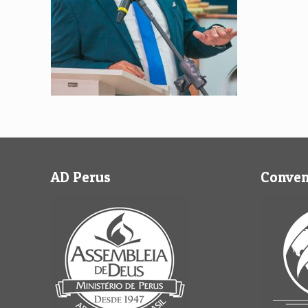
AD Perus
Conve