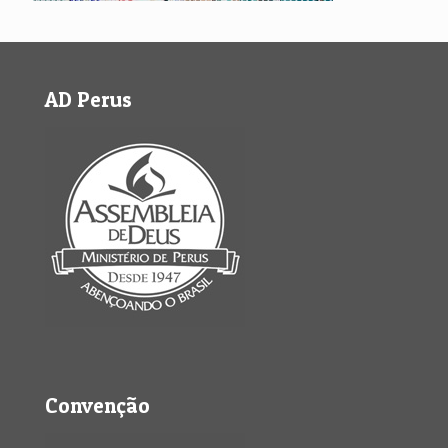
AD Perus
Convenção