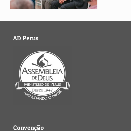
AD Perus
Convenção