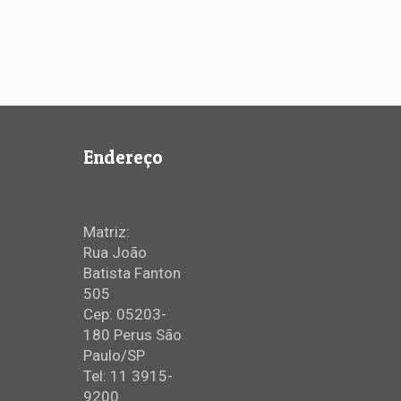
Endereço
Matriz:
Rua João
Batista Fanton
505
Cep: 05203-
180 Perus São
Paulo/SP
Tel: 11 3915-
9200