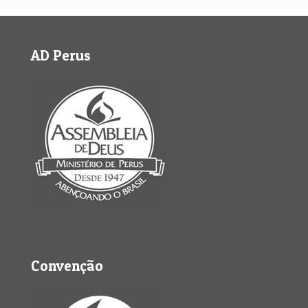
AD Perus
Convenção