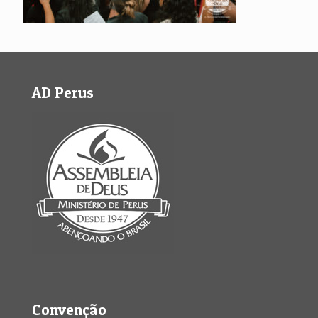
AD Perus
Convenção