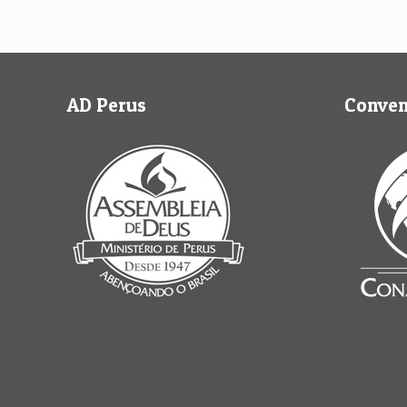
AD Perus
Conve