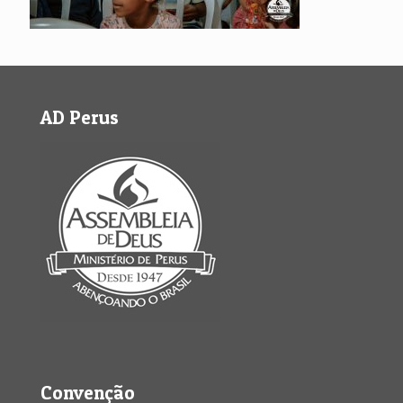
AD Perus
Convenção