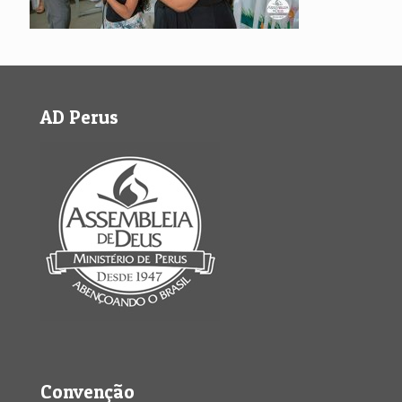
AD Perus
Convenção