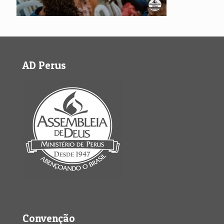
AD Perus
Convenção