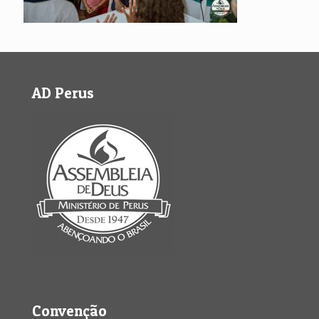
AD Perus
Convenção