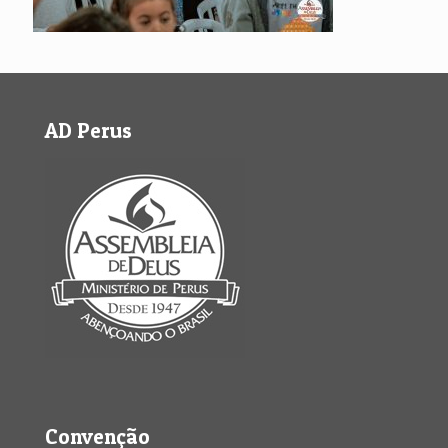
AD Perus
Convenção