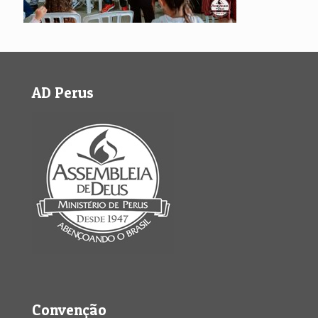
AD Perus
Convenção