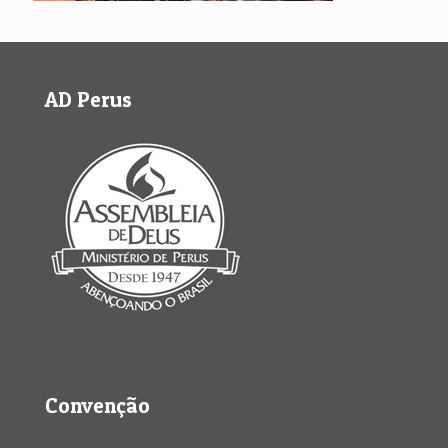
AD Perus
Convenção