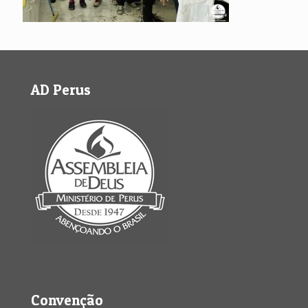
AD Perus
Convenção