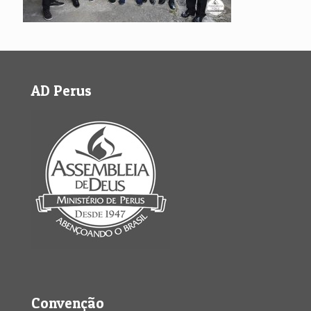
AD Perus
Convenção