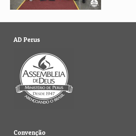
AD Perus
Convenção