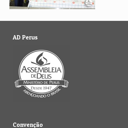
AD Perus
Convenção