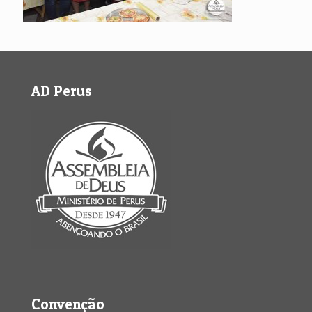
AD Perus
Convenção