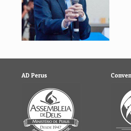
AD Perus
Conve