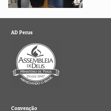
AD Perus
Convenção