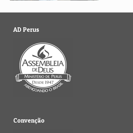
AD Perus
Convenção