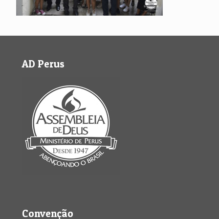
AD Perus
Convenção