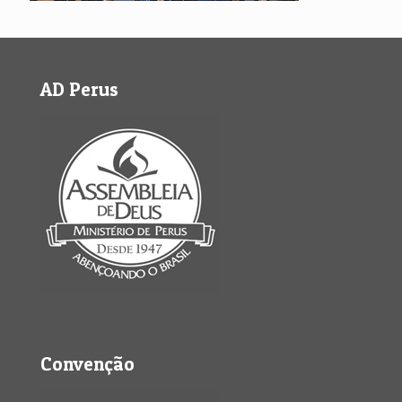
AD Perus
Convenção