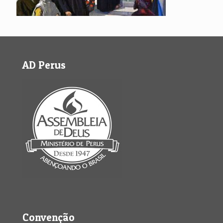
AD Perus
Convenção