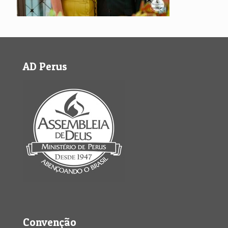
AD Perus
Convenção