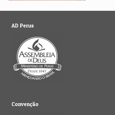
AD Perus
Convenção