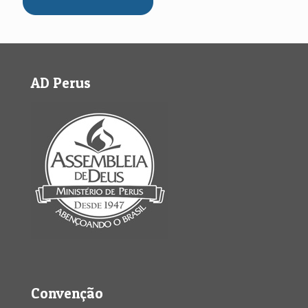
AD Perus
Convenção