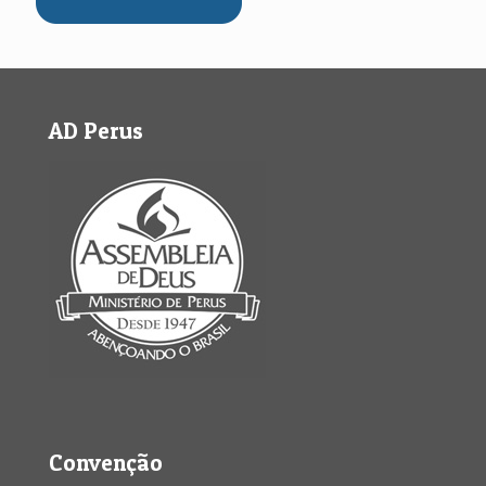
AD Perus
Convenção