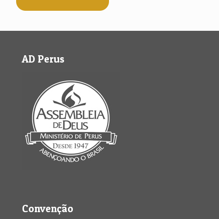
AD Perus
Convenção