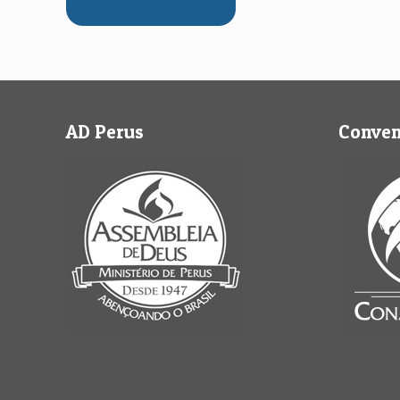
AD Perus
Conve