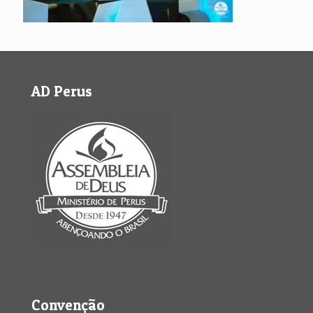
AD Perus
Convenção