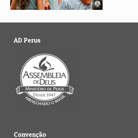
AD Perus
Convenção