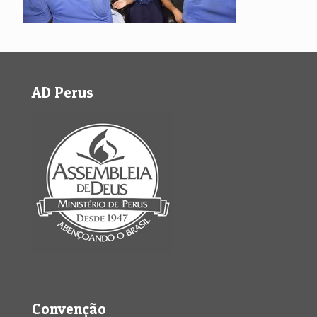
AD Perus
Convenção