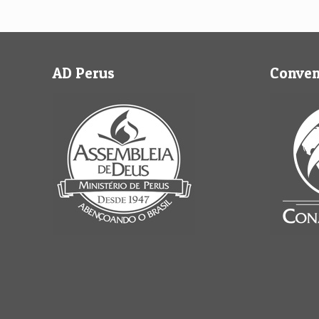
AD Perus
Conve