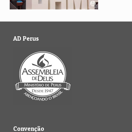
AD Perus
Convenção