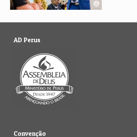
AD Perus
Convenção